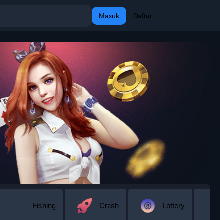
Masuk
Daftar
Fishing
Crash
Lottery