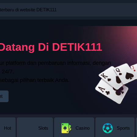
 website DETIK111
Datang Di
DETIK111
itur platform dan pembaruan informasi, dengan
 24/7.
ebagai pilihan terbaik Anda.
t
Hot
Slots
Casino
Sports