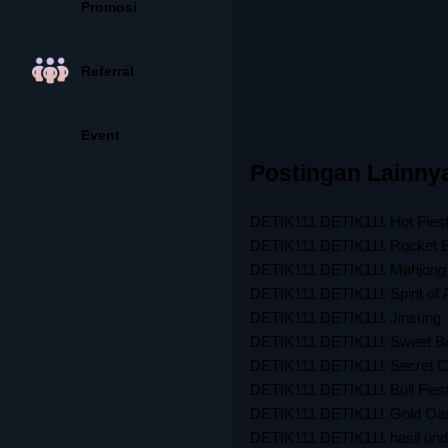
Promosi
Referral
Event
Postingan Lainny
DETIK111 DETIK111 Hot Fies
DETIK111 DETIK111 Rocket 
DETIK111 DETIK111 Mahjong
DETIK111 DETIK111 Spirit of 
DETIK111 DETIK111 Jinsung
DETIK111 DETIK111 Sweet B
DETIK111 DETIK111 Secret Ci
DETIK111 DETIK111 Bull Fies
DETIK111 DETIK111 Gold Oa
DETIK111 DETIK111 hasil und