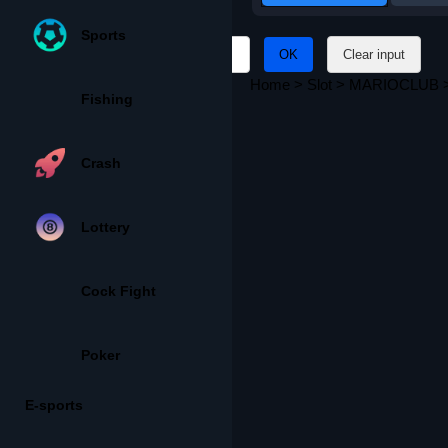
Sports
Search
Clear input
for:
Home
>
Slot
>
MARIOCLUB
Fishing
Crash
Lottery
Cock Fight
Poker
E-sports