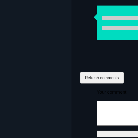
Refresh comments
Your comment: