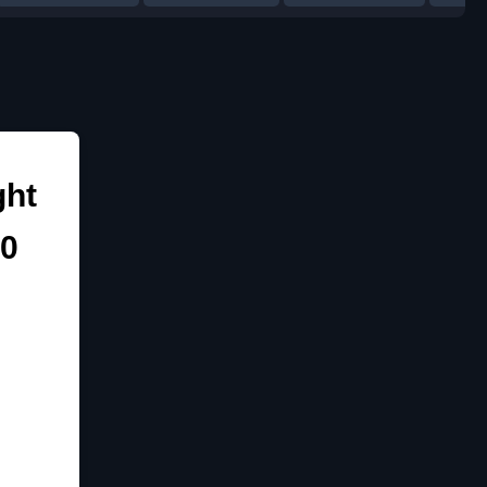
ght
00