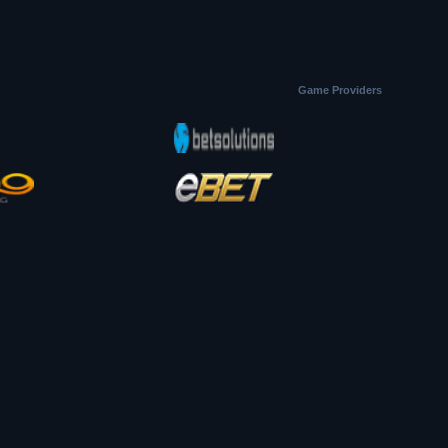
Game Providers