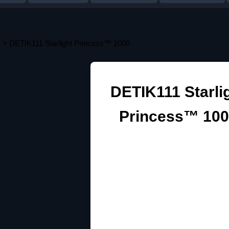
y
> DETIK111 Starlight Princess™ 1000
DETIK111 Starli
Princess™ 10