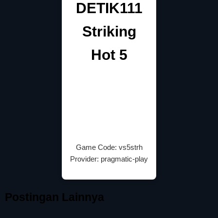
DETIK111
Striking
Hot 5
Game Code: vs5strh
Provider: pragmatic-play
Postingan Lainnya