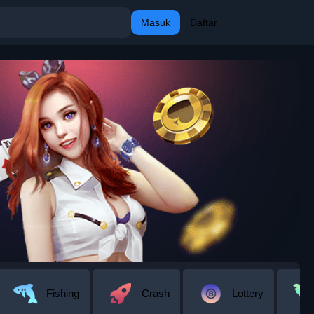
Masuk
Daftar
Fishing
Crash
Lottery