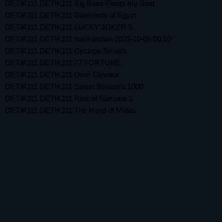
DETIK111 DETIK111 Big Bass Floats my Boat
DETIK111 DETIK111 Diamonds of Egypt
DETIK111 DETIK111 LUCKY JOKER 5
DETIK111 DETIK111 hasil undian 2025-10-05 00:10
DETIK111 DETIK111 Cyclops Smash
DETIK111 DETIK111 77 FORTUNE
DETIK111 DETIK111 Gem Elevator
DETIK111 DETIK111 Sweet Bonanza 1000
DETIK111 DETIK111 Rise of Samurai 3
DETIK111 DETIK111 The Hand of Midas