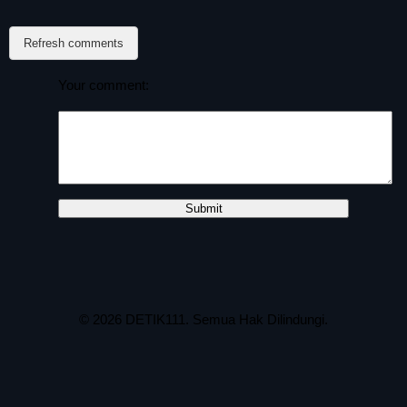
Refresh comments
Your comment:
© 2026
DETIK111
. Semua Hak Dilindungi.