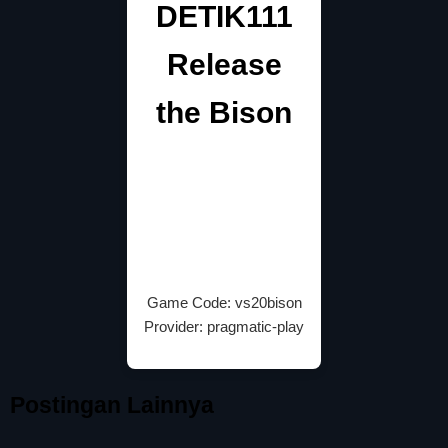
DETIK111
Release
the Bison
Game Code: vs20bison
Provider: pragmatic-play
Postingan Lainnya