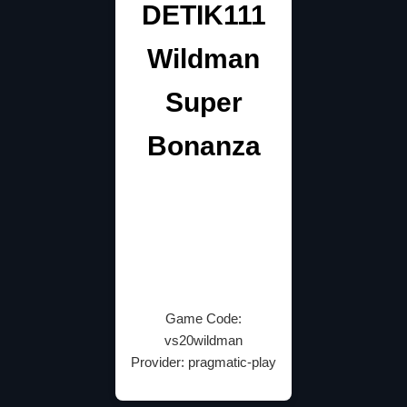
DETIK111
Wildman
Super
Bonanza
Game Code:
vs20wildman
Provider: pragmatic-play