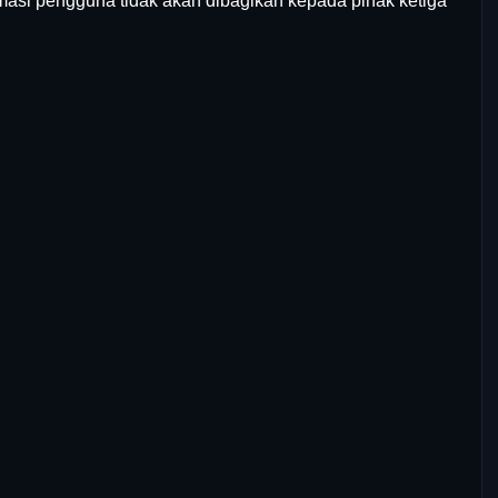
rmasi pengguna tidak akan dibagikan kepada pihak ketiga