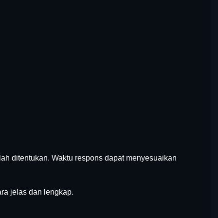
elah ditentukan. Waktu respons dapat menyesuaikan
a jelas dan lengkap.