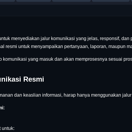
ntuk menyediakan jalur komunikasi yang jelas, responsif, dan 
al resmi untuk menyampaikan pertanyaan, laporan, maupun masu
p komunikasi yang masuk dan akan memprosesnya sesuai prosed
nikasi Resmi
nan dan keaslian informasi, harap hanya menggunakan jalur r
i:
 untuk: