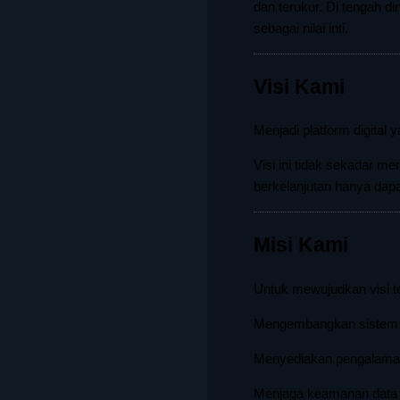
dan terukur. Di tengah di
sebagai nilai inti.
Visi Kami
Menjadi platform digital 
Visi ini tidak sekadar 
berkelanjutan hanya dapa
Misi Kami
Untuk mewujudkan visi t
Mengembangkan sistem ya
Menyediakan pengalaman
Menjaga keamanan data m