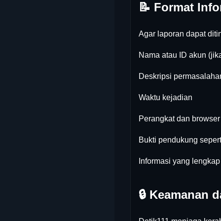
📝 Format Inf
Agar laporan dapat diti
Nama atau ID akun (jik
Deskripsi permasalahan
Waktu kejadian
Perangkat dan browser
Bukti pendukung seperti
Informasi yang lengkap
🔒 Keamanan d