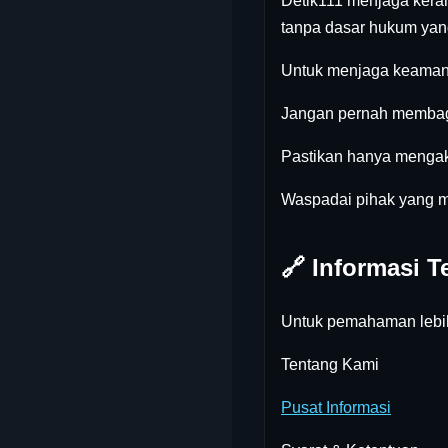
Detik111 menjaga kerah
tanpa dasar hukum yan
Untuk menjaga keaman
Jangan pernah membagi
Pastikan hanya mengak
Waspadai pihak yang me
🔗 Informasi Te
Untuk pemahaman lebih 
Tentang Kami
Pusat Informasi