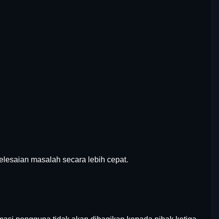
lesaian masalah secara lebih cepat.