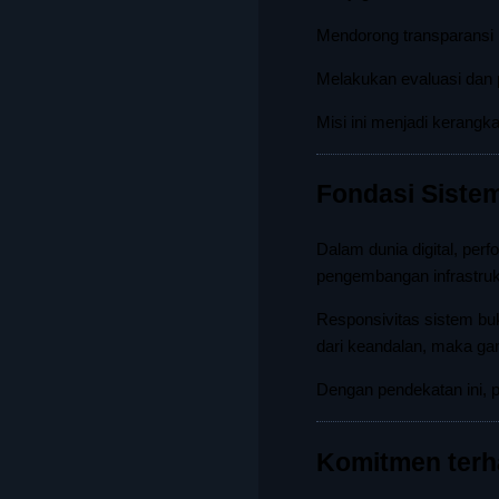
Mendorong transparansi 
Melakukan evaluasi dan 
Misi ini menjadi kerangk
Fondasi Siste
Dalam dunia digital, per
pengembangan infrastrukt
Responsivitas sistem buk
dari keandalan, maka ga
Dengan pendekatan ini, p
Komitmen terh