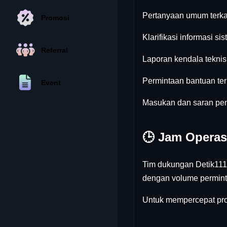
Pertanyaan umum terka
Promosi
Promosi
Klarifikasi informasi si
Referral
Referral
Laporan kendala teknis
Permintaan bantuan ter
Event
Event
Masukan dan saran pe
🕒 Jam Operas
Tim dukungan Detik111 
dengan volume permin
Untuk mempercepat pro