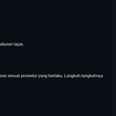
ukuran layar.
rasi sesuai prosedur yang berlaku. Langkah-langkahnya