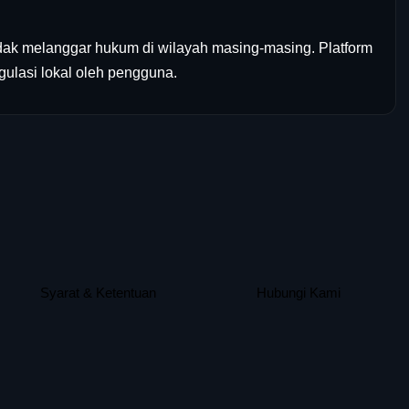
ak melanggar hukum di wilayah masing-masing. Platform
gulasi lokal oleh pengguna.
Syarat & Ketentuan
Hubungi Kami