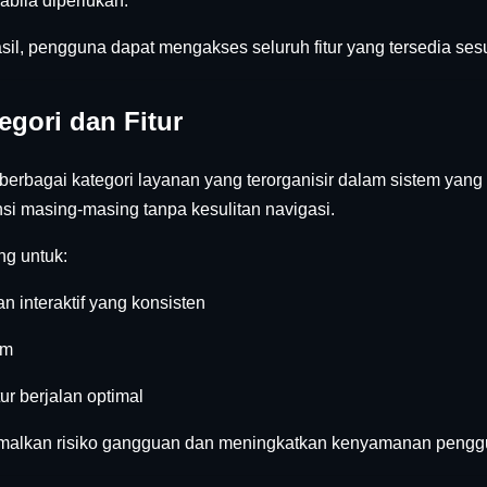
abila diperlukan.
asil, pengguna dapat mengakses seluruh fitur yang tersedia ses
tegori dan Fitur
erbagai kategori layanan yang terorganisir dalam sistem yang 
nsi masing-masing tanpa kesulitan navigasi.
ng untuk:
interaktif yang konsisten
em
ur berjalan optimal
malkan risiko gangguan dan meningkatkan kenyamanan pengg