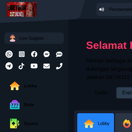
Pemberitahuan : Situs resmi me
Live Support
Live Support
Selamat 
Nikmati berbagai f
dukungan langsung
Jadikan DETIK111 s
Lobby
Lobby
Daftar
Even
Slots
Slots
Lobby
Casino
Casino