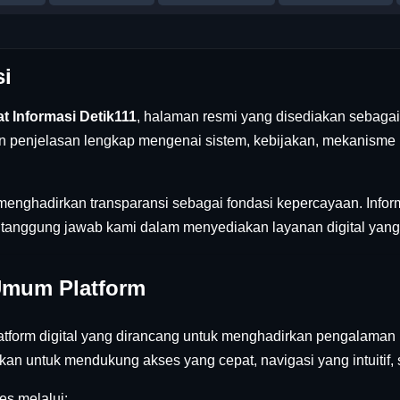
si
t Informasi Detik111
, halaman resmi yang disediakan sebagai
penjelasan lengkap mengenai sistem, kebijakan, mekanisme l
enghadirkan transparansi sebagai fondasi kepercayaan. Informa
tanggung jawab kami dalam menyediakan layanan digital yang 
Umum Platform
tform digital yang dirancang untuk menghadirkan pengalaman int
kan untuk mendukung akses yang cepat, navigasi yang intuitif, s
es melalui: