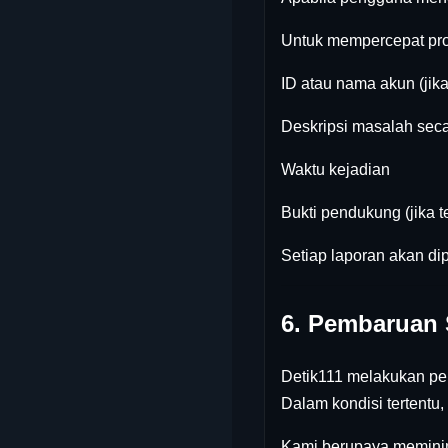
Untuk mempercepat pr
ID atau nama akun (jika
Deskripsi masalah seca
Waktu kejadian
Bukti pendukung (jika t
Setiap laporan akan dip
6. Pembaruan 
Detik111 melakukan pem
Dalam kondisi tertent
Kami berupaya memini