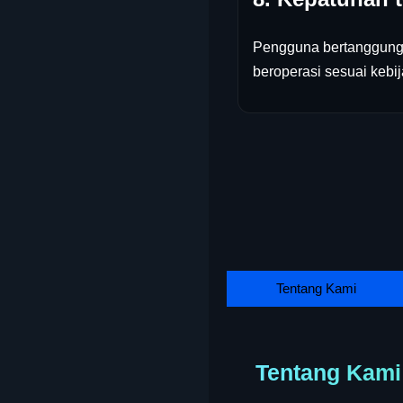
Pengguna bertanggung 
beroperasi sesuai kebi
Tentang Kami
Tentang Kami