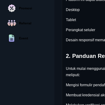
Promosi
Promosi
Desktop
Tablet
Referral
Referral
Perangkat seluler
Event
Event
Desain responsif memast
2. Panduan Re
Untuk mulai menggunak
meliputi:
Mengisi formulir penda
Membuat kredensial ak