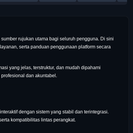
 sumber rujukan utama bagi seluruh pengguna. Di sini
ayanan, serta panduan penggunaan platform secara
si yang jelas, terstruktur, dan mudah dipahami
profesional dan akuntabel.
eraktif dengan sistem yang stabil dan terintegrasi.
erta kompatibilitas lintas perangkat.