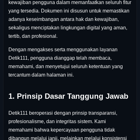
kewajiban pengguna dalam memanfaatkan seluruh fitur
yang tersedia. Dokumen ini disusun untuk memastikan
adanya keseimbangan antara hak dan kewajiban,
sekaligus menciptakan lingkungan digital yang aman,
tertib, dan profesional.
Dengan mengakses serta menggunakan layanan
Detik111, pengguna dianggap telah membaca,
memahami, dan menyetujui seluruh ketentuan yang
tercantum dalam halaman ini.
1. Prinsip Dasar Tanggung Jawab
Detik111 beroperasi dengan prinsip transparansi,
profesionalisme, dan integritas sistem. Kami
memahami bahwa kepercayaan pengguna tidak
dibangun melalui janji, melainkan melalui konsistensi