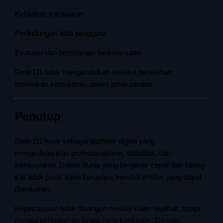
Kebijakan transparan
Perlindungan data pengguna
Evaluasi dan pembaruan berkelanjutan
Detik111 tidak mengandalkan retorika berlebihan,
melainkan konsistensi dalam pelaksanaan.
Penutup
Detik111 hadir sebagai platform digital yang
mengedepankan profesionalisme, stabilitas, dan
transparansi. Dalam dunia yang bergerak cepat dan sering
kali tidak pasti, kami berupaya menjadi entitas yang dapat
diandalkan.
Kepercayaan tidak dibangun melalui klaim sepihak, tetapi
melalui pengalaman nyata yang konsisten. Dengan