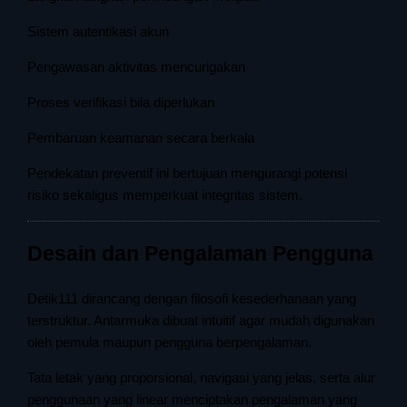
Sistem autentikasi akun
Pengawasan aktivitas mencurigakan
Proses verifikasi bila diperlukan
Pembaruan keamanan secara berkala
Pendekatan preventif ini bertujuan mengurangi potensi
risiko sekaligus memperkuat integritas sistem.
Desain dan Pengalaman Pengguna
Detik111 dirancang dengan filosofi kesederhanaan yang
terstruktur. Antarmuka dibuat intuitif agar mudah digunakan
oleh pemula maupun pengguna berpengalaman.
Tata letak yang proporsional, navigasi yang jelas, serta alur
penggunaan yang linear menciptakan pengalaman yang