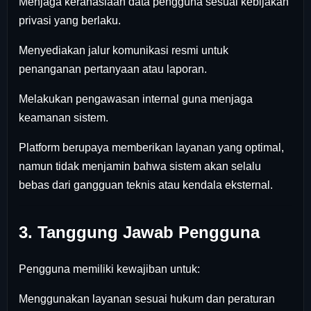
Menjaga kerahasiaan data pengguna sesuai kebijakan
privasi yang berlaku.
Menyediakan jalur komunikasi resmi untuk
penanganan pertanyaan atau laporan.
Melakukan pengawasan internal guna menjaga
keamanan sistem.
Platform berupaya memberikan layanan yang optimal,
namun tidak menjamin bahwa sistem akan selalu
bebas dari gangguan teknis atau kendala eksternal.
3. Tanggung Jawab Pengguna
Pengguna memiliki kewajiban untuk:
Menggunakan layanan sesuai hukum dan peraturan