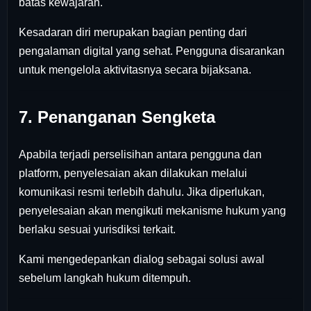
batas kewajaran.
Kesadaran diri merupakan bagian penting dari
pengalaman digital yang sehat. Pengguna disarankan
untuk mengelola aktivitasnya secara bijaksana.
7. Penanganan Sengketa
Apabila terjadi perselisihan antara pengguna dan
platform, penyelesaian akan dilakukan melalui
komunikasi resmi terlebih dahulu. Jika diperlukan,
penyelesaian akan mengikuti mekanisme hukum yang
berlaku sesuai yurisdiksi terkait.
Kami mengedepankan dialog sebagai solusi awal
sebelum langkah hukum ditempuh.