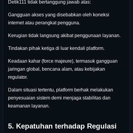
Detik111 tidak bertanggung jawab atas:
Gangguan akses yang disebabkan oleh koneksi
internet atau perangkat pengguna.
Kerugian tidak langsung akibat penggunaan layanan.
Tindakan pihak ketiga di luar kendali platform.
Keadaan kahar (force majeure), termasuk gangguan
jaringan global, bencana alam, atau kebijakan
regulator.
Dalam situasi tertentu, platform berhak melakukan
penyesuaian sistem demi menjaga stabilitas dan
keamanan layanan.
5. Kepatuhan terhadap Regulasi