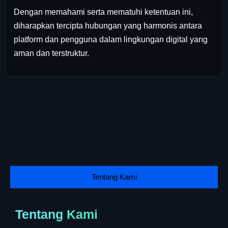
Dengan memahami serta mematuhi ketentuan ini,
diharapkan tercipta hubungan yang harmonis antara
platform dan pengguna dalam lingkungan digital yang
aman dan terstruktur.
Tentang Kami
Tentang Kami