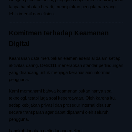
tanpa hambatan berarti, menciptakan pengalaman yang
lebih imersif dan efisien.
Komitmen terhadap Keamanan
Digital
Keamanan data merupakan elemen esensial dalam setiap
aktivitas daring. Detik111 menerapkan standar perlindungan
yang dirancang untuk menjaga kerahasiaan informasi
pengguna.
Kami memahami bahwa keamanan bukan hanya soal
teknologi, tetapi juga soal kepercayaan. Oleh karena itu,
setiap kebijakan privasi dan prosedur internal disusun
secara transparan agar dapat dipahami oleh seluruh
pengguna.
Langkah-langkah perlindungan meliputi: