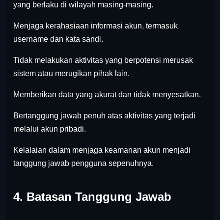
yang berlaku di wilayah masing-masing.
Menjaga kerahasiaan informasi akun, termasuk
username dan kata sandi.
Tidak melakukan aktivitas yang berpotensi merusak
sistem atau merugikan pihak lain.
Memberikan data yang akurat dan tidak menyesatkan.
Bertanggung jawab penuh atas aktivitas yang terjadi
melalui akun pribadi.
Kelalaian dalam menjaga keamanan akun menjadi
tanggung jawab pengguna sepenuhnya.
4. Batasan Tanggung Jawab