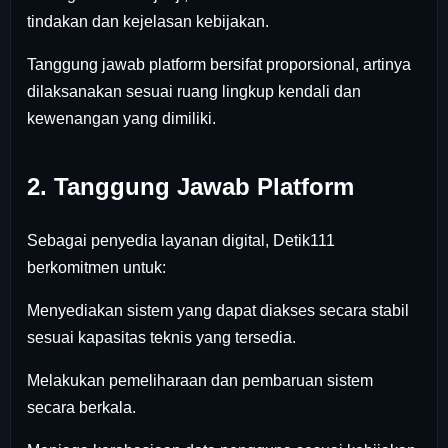
tindakan dan kejelasan kebijakan.
Tanggung jawab platform bersifat proporsional, artinya
dilaksanakan sesuai ruang lingkup kendali dan
kewenangan yang dimiliki.
2. Tanggung Jawab Platform
Sebagai penyedia layanan digital, Detik111
berkomitmen untuk:
Menyediakan sistem yang dapat diakses secara stabil
sesuai kapasitas teknis yang tersedia.
Melakukan pemeliharaan dan pembaruan sistem
secara berkala.