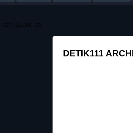
 DETIK111 ARCHER
DETIK111 ARC