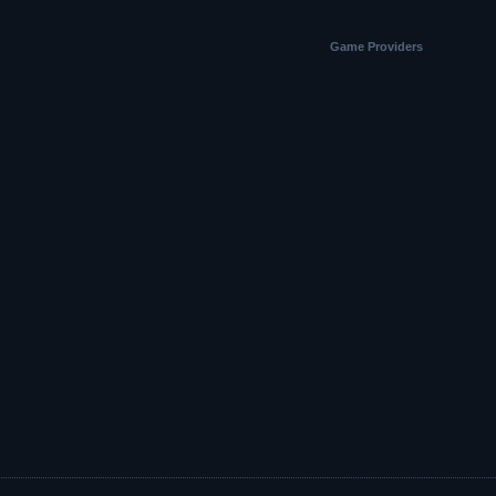
Game Providers