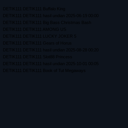
DETIK111 DETIK111 Buffalo King
DETIK111 DETIK111 hasil undian 2025-06-19 00:00
DETIK111 DETIK111 Big Bass Christmas Bash
DETIK111 DETIK111 AMONG US
DETIK111 DETIK111 LUCKY JOKER 5
DETIK111 DETIK111 Gears of Horus
DETIK111 DETIK111 hasil undian 2025-08-28 00:20
DETIK111 DETIK111 Slot88 Princess
DETIK111 DETIK111 hasil undian 2025-10-01 00:05
DETIK111 DETIK111 Book of Tut Megaways