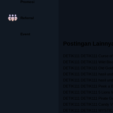
Promosi
Referral
Event
Postingan Lainny
DETIK111 DETIK111 Curse of
DETIK111 DETIK111 Wild Bis
DETIK111 DETIK111 Old Gol
DETIK111 DETIK111 hasil und
DETIK111 DETIK111 hasil und
DETIK111 DETIK111 Peek a B
DETIK111 DETIK111 5 Lions
DETIK111 DETIK111 Pirate G
DETIK111 DETIK111 Candy Vi
DETIK111 DETIK111 MYST