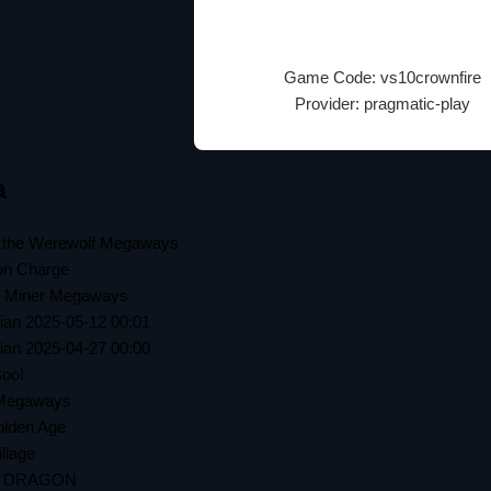
Game Code: vs10crownfire
Provider: pragmatic-play
a
 the Werewolf Megaways
on Charge
d Miner Megaways
ian 2025-05-12 00:01
ian 2025-04-27 00:00
oo!
 Megaways
olden Age
llage
IC DRAGON