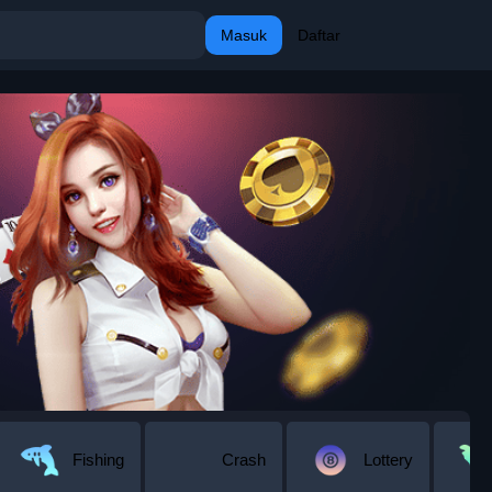
Masuk
Daftar
Fishing
Crash
Lottery