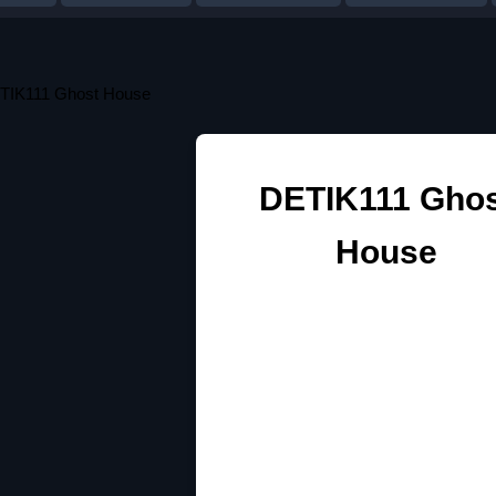
TIK111 Ghost House
DETIK111 Ghos
House