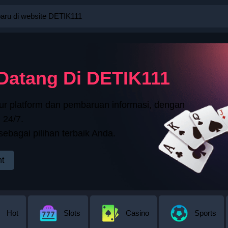
bsite DETIK111
Datang Di
DETIK111
itur platform dan pembaruan informasi, dengan
 24/7.
ebagai pilihan terbaik Anda.
t
Hot
Slots
Casino
Sports