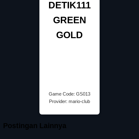
DETIK111
GREEN
GOLD
Game Code: GS013
Provider: mario-club
Postingan Lainnya