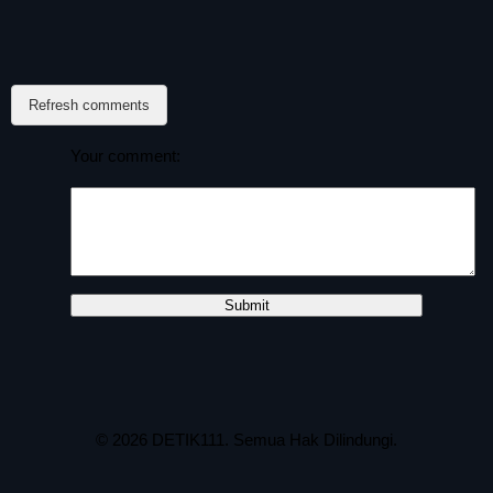
Refresh comments
Your comment:
© 2026
DETIK111
. Semua Hak Dilindungi.