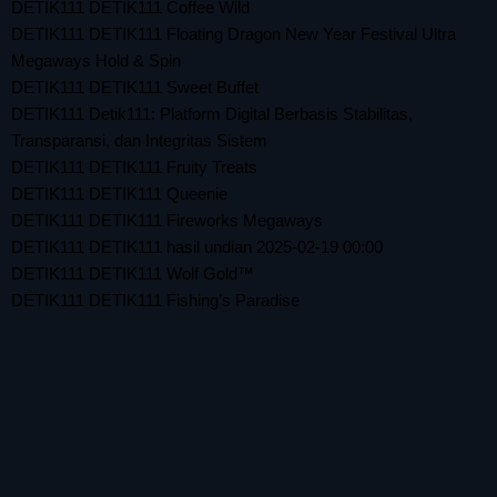
DETIK111 DETIK111 Coffee Wild
DETIK111 DETIK111 Floating Dragon New Year Festival Ultra
Megaways Hold & Spin
DETIK111 DETIK111 Sweet Buffet
DETIK111 Detik111: Platform Digital Berbasis Stabilitas,
Transparansi, dan Integritas Sistem
DETIK111 DETIK111 Fruity Treats
DETIK111 DETIK111 Queenie
DETIK111 DETIK111 Fireworks Megaways
DETIK111 DETIK111 hasil undian 2025-02-19 00:00
DETIK111 DETIK111 Wolf Gold™
DETIK111 DETIK111 Fishing’s Paradise