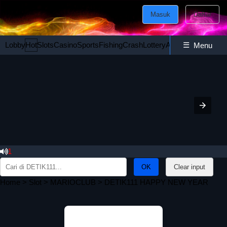
Masuk
Daftar
Lobby
Hot
Slots
Casino
Sports
Fishing
Crash
Lottery
Ayam
☰
Poker
Esport
Menu
111
Search
Clear input
for:
Home
>
Slot
>
MARIOCLUB
> DETIK111 HAPPY NEW YEAR