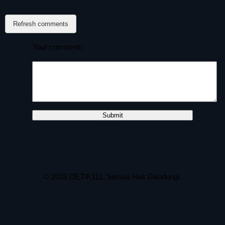
Refresh comments
Your comment:
© 2026
DETIK111
. Semua Hak Dilindungi.