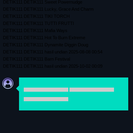
DETIK111 DETIK111 Sweet Powernudge
DETIK111 DETIK111 Lucky, Grace And Charm
DETIK111 DETIK111 TIKI TORCH
DETIK111 DETIK111 TUTTI FRUTTI
DETIK111 DETIK111 Mafia Ways
DETIK111 DETIK111 Hot To Burn Extreme
DETIK111 DETIK111 Dynamite Diggin Doug
DETIK111 DETIK111 hasil undian 2025-08-08 00:54
DETIK111 DETIK111 Barn Festival
DETIK111 DETIK111 hasil undian 2025-10-02 00:09