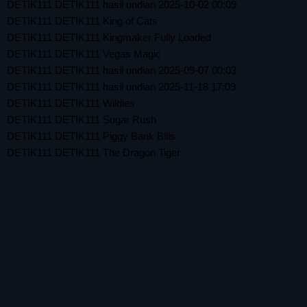
DETIK111 DETIK111 hasil undian 2025-10-02 00:09
DETIK111 DETIK111 King of Cats
DETIK111 DETIK111 Kingmaker Fully Loaded
DETIK111 DETIK111 Vegas Magic
DETIK111 DETIK111 hasil undian 2025-09-07 00:03
DETIK111 DETIK111 hasil undian 2025-11-18 17:09
DETIK111 DETIK111 Wildies
DETIK111 DETIK111 Sugar Rush
DETIK111 DETIK111 Piggy Bank Bills
DETIK111 DETIK111 The Dragon Tiger