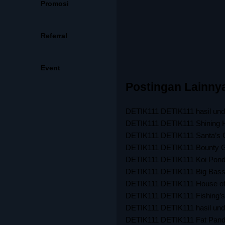
Promosi
Referral
Event
Postingan Lainny
DETIK111 DETIK111 hasil und
DETIK111 DETIK111 Shining 
DETIK111 DETIK111 Santa’s G
DETIK111 DETIK111 Bounty 
DETIK111 DETIK111 Koi Pon
DETIK111 DETIK111 Big Bass
DETIK111 DETIK111 House of
DETIK111 DETIK111 Fishing’s
DETIK111 DETIK111 hasil und
DETIK111 DETIK111 Fat Pan