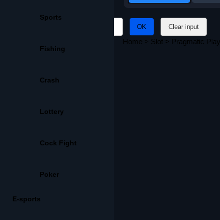
Sports
Search
Clear input
for:
Home
>
Slot
>
Pragmatic Pla
Fishing
Crash
Lottery
Cock Fight
Poker
E-sports