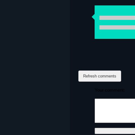
Refresh comments
Your comment: