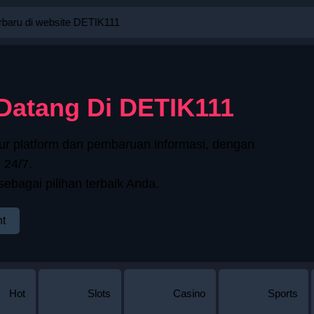
website DETIK111
Datang Di
DETIK111
itur platform dan pembaruan informasi, dengan
 24/7.
ebagai pilihan terbaik Anda.
t
Hot
Slots
Casino
Sports