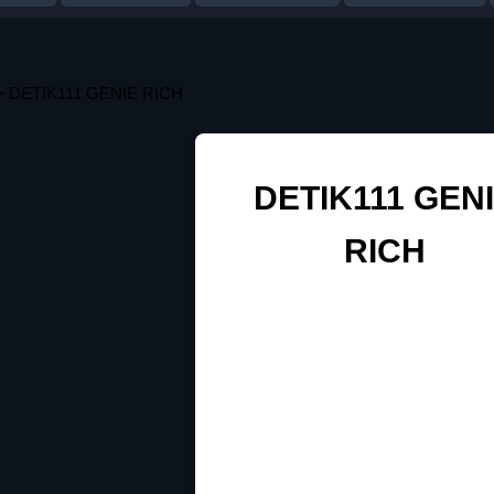
 DETIK111 GENIE RICH
DETIK111 GEN
RICH