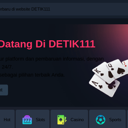
website DETIK111
Datang Di
DETIK111
itur platform dan pembaruan informasi, dengan
 24/7.
ebagai pilihan terbaik Anda.
t
Hot
Slots
Casino
Sports