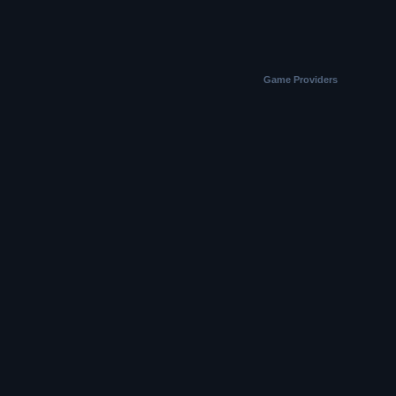
Game Providers