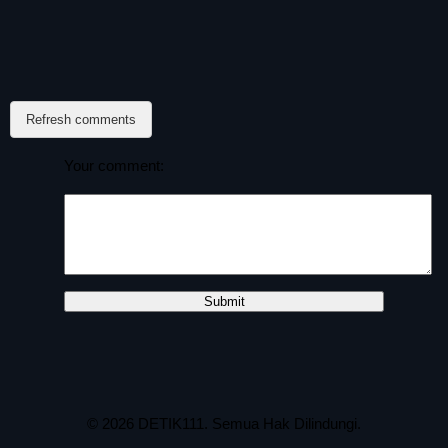
Refresh comments
Your comment:
© 2026
DETIK111
. Semua Hak Dilindungi.