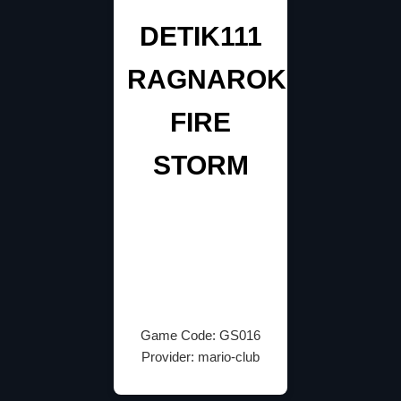
DETIK111
RAGNAROK
FIRE
STORM
Game Code: GS016
Provider: mario-club