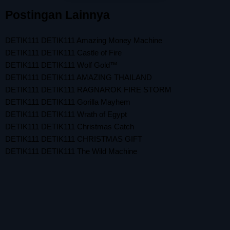
Postingan Lainnya
DETIK111 DETIK111 Amazing Money Machine
DETIK111 DETIK111 Castle of Fire
DETIK111 DETIK111 Wolf Gold™
DETIK111 DETIK111 AMAZING THAILAND
DETIK111 DETIK111 RAGNAROK FIRE STORM
DETIK111 DETIK111 Gorilla Mayhem
DETIK111 DETIK111 Wrath of Egypt
DETIK111 DETIK111 Christmas Catch
DETIK111 DETIK111 CHRISTMAS GIFT
DETIK111 DETIK111 The Wild Machine